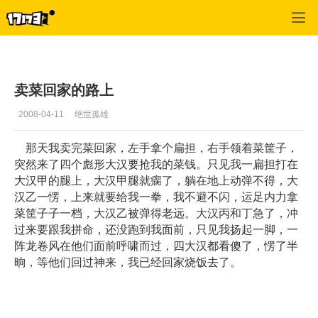
专区_《破天一剑》
>
心情故事
>
正文
卖菜回家的路上
2008-04-11
绝世孤雄
那天我卖完菜回家，左手拿个扁担，右手领着菜筐子，
突然来了四个彪形大汉要抢我的菜钱。只见我一扁担打在
大汉甲的腿上，大汉甲腿就瘸了，躺在地上动弹不得，大
汉乙一愣，上来就要给我一拳，我不避不闪，运足内力拿
菜筐子子一档，大汉乙被弹得老远。大汉丙和丁急了，冲
过来要跟我拼命，还没跑到我面前，只见我扬起一脚，一
阵龙卷风在他们面前呼啸而过，四大汉都看傻了，愣了半
晌，等他们回过神来，我已经回家烧饭去了。