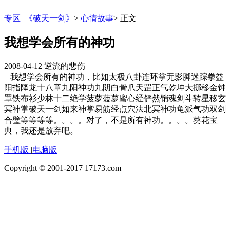
专区_《破天一剑》
>
心情故事
>
正文
我想学会所有的神功
2008-04-12
逆流的悲伤
我想学会所有的神功，比如太极八卦连环掌无影脚迷踪拳益
阳指降龙十八章九阳神功九阴白骨爪天罡正气乾坤大挪移金钟
罩铁布衫少林十二绝学菠萝菠萝蜜心经俨然销魂剑斗转星移玄
冥神掌破天一剑如来神掌易筋经点穴法北冥神功龟派气功双剑
合璧等等等等。。。。对了，不是所有神功。。。。葵花宝
典，我还是放弃吧。
手机版
|
电脑版
Copyright © 2001-2017 17173.com