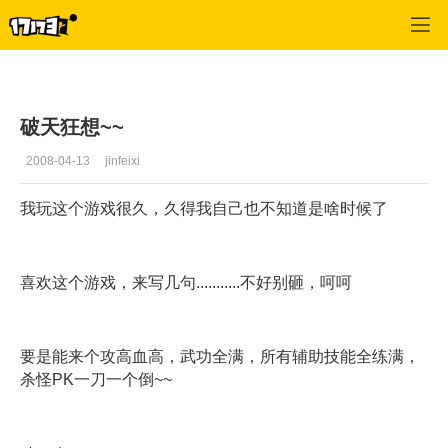
专区_《破天一剑》
>
心情故事
>
正文
破天狂想~~
2008-04-13
jinfeixi
我玩这个游戏很久，久得我自己也不知道是啥时候了
喜欢这个游戏，来写几句...........不好别砸，呵呵
要是能来个攻高血高，武功全满，所有辅助技能全练满，
杀怪PK一刀一个倒~~