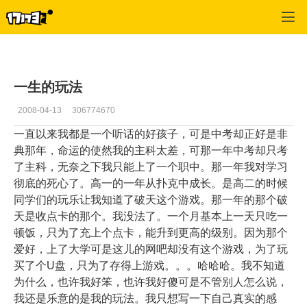
专区_《破天一剑》
>
心情故事
>
正文
一生的玩法
2008-04-13
306774670
一直以来我都是一个听话的好孩子，可是中考却正好是非
典那年，命运的使然我的主科太差，可那一年中考却只考
了主科，无奈之下我只能上了一个职中。那一年我对学习
彻底的死心了。高一的一年从扑克中成长。是高二的时候
同学们的玩乐让我知道了破天这个游戏。那一年的那个破
天是收点卡的那个。我没法了。一个月基本上一天只吃一
顿饭，只为了充上个点卡，能升到更高的级别。因为那个
爱好，上了大学可是这儿的网吧却没有这个游戏，为了玩
买了个U盘，只为了存得上游戏。。。哈哈哈。我不知道
为什么，也许我好笨，也许我好傻可是不管别人怎么说，
我还是乐意的是我的玩法。我只想写一下自己真实的感