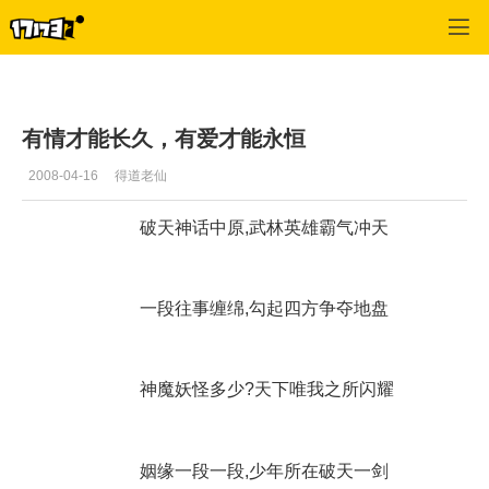
专区_《破天一剑》
>
心情故事
>
正文
有情才能长久，有爱才能永恒
2008-04-16
得道老仙
破天神话中原,武林英雄霸气冲天
一段往事缠绵,勾起四方争夺地盘
神魔妖怪多少?天下唯我之所闪耀
姻缘一段一段,少年所在破天一剑