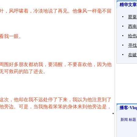
精华文章
叶，风呼啸着，冷淡地说了再见。他像风一样毫不留
罂粟
西南
看我一眼。
给伤
寻找
在破
周围好多朋友都劝我，要清醒，不要喜欢他，因为他
无可救药的陷了进去。
这次，他却在我不远处停了下来，我以为他注意到了
他旁边。可是，当我拖着笨笨的身体来到他旁边是，
播客·Vlo
新闻
标题