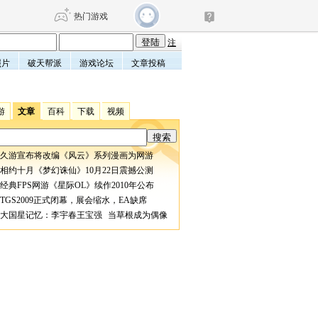
热门游戏
注
照片
破天帮派
游戏论坛
文章投稿
DNF
传奇4
游
文章
百科
下载
视频
剑网3旗舰版
新天龙八部
久游宣布将改编《风云》系列漫画为网游
自由
诛仙世界
仙剑世界
相约十月《梦幻诛仙》10月22日震撼公测
经典FPS网游《星际OL》续作2010年公布
TGS2009正式闭幕，展会缩水，EA缺席
大国星记忆：李宇春王宝强 当草根成为偶像