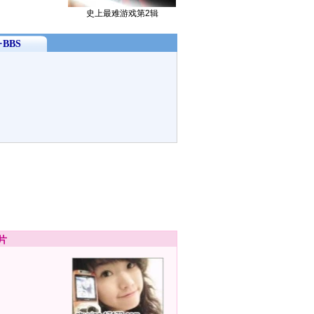
史上最难游戏第2辑
BBS
片