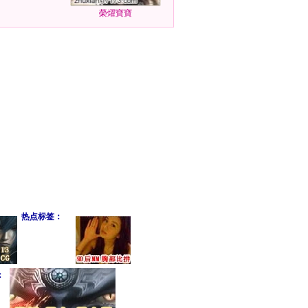
榮燿寶寶
热点标签：
：