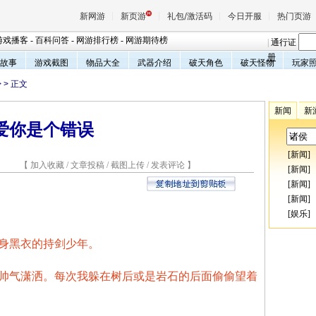
新网游
新页游
礼包/激活码
今日开服
热门页游
游戏播客
-
百科问答
-
网游排行榜
-
网游期待榜
|
通行证
册
故事
游戏截图
物品大全
武器介绍
破天角色
破天怪物
玩家
>
> 正文
魔兽
新闻
新
爱你是个错误
天堂
[
新闻
]
6 【
加入收藏
/
文章投稿
/
截图上传
/
发表评论
】
王权与
[
新闻
]
[
新闻
]
[
新闻
]
[
娱乐
]
身黑衣的持剑少年。
帅气潇洒。每次我躲在树后或是岩石的后面偷偷望着