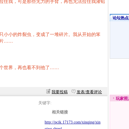
拉住我，可是那些无力的手臂，再也无法拉住我灌铅
论坛热点·
只小小的炸裂虫，变成了一堆碎片。我从开始的笨
片
……
个世界，再也看不到他了
……
我要投稿
发表/查看评论
玩家
照
关键字:
相关链接
http://pcik.17173.com/xinqing/xin
qing.shtml