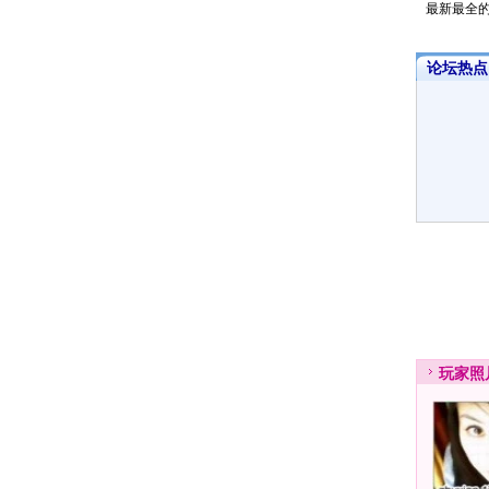
最新最全
论坛热点·
玩家
照