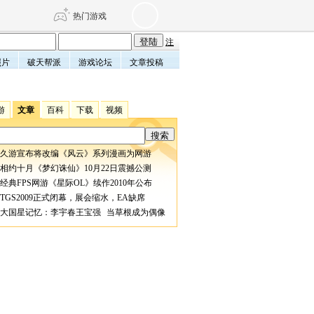
热门游戏
注
照片
破天帮派
游戏论坛
文章投稿
DNF
传奇4
游
文章
百科
下载
视频
剑网3旗舰版
新天龙八部
久游宣布将改编《风云》系列漫画为网游
自由
诛仙世界
仙剑世界
相约十月《梦幻诛仙》10月22日震撼公测
经典FPS网游《星际OL》续作2010年公布
TGS2009正式闭幕，展会缩水，EA缺席
大国星记忆：李宇春王宝强 当草根成为偶像