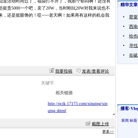
知道活动时间过了，福袋打不开了，我那个郁闷啊！还没有
精华文章
贵5000一个吧，卖了20W，当时刚玩20W对我来说也不
来，还是挺眼馋的！哎~~~老天啊！如果再有这样的机会我
罂粟
西南
给伤
寻找
在破
我要投稿
发表/查看评论
关键字:
相关链接
http://pcik.17173.com/xinqing/xin
播客·Vlo
qing.shtml
新闻
标题
截图上传
更多>>