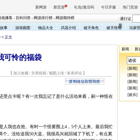
新网游
新页游
礼包/激活码
今日开服
热门页游
游戏播客
-
百科问答
-
网游排行榜
-
网游期待榜
|
通行证
册
故事
游戏截图
物品大全
武器介绍
破天角色
破天怪物
玩家
>
> 正文
魔兽
新闻
新
我可怜的福袋
天堂
[
新闻
]
7 【
加入收藏
/
文章投稿
/
截图上传
/
发表评论
】
王权与
[
新闻
]
[
新闻
]
[
新闻
]
[
娱乐
]
还受点卡呢？有一次我忘记了是什么活动来着，刷一种怪在
人我也在抢。有时一个怪要围上4，5个人上来。最后我忙
两个。没给送我50大蓝。我很高兴就回城了下机了，有点累