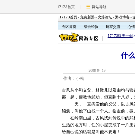
17173首页
网站导航
17173首页
-
免费新游
-
火爆论坛
-
游戏博客
-
专区首页
综合经验
玩家交流
心情
17173破天一剑
什
2008-04-1
作者：小楠
古风从小和义父、林微儿以及由狗与狼
那一起，便教他武功，但直到十八岁，
一天，一直痛爱他的义父，以古风的
锦囊，叫他下山找一个人。临走前，微
在岭南山里，古风找到传说中的武林前
生活的地方时，住的小屋变成了一片废
给自己说的话就是叫他不要走！