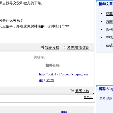
黑去找寻义父和微儿的下落。
精华文章
罂粟
风是什么关系？
西南
凡尘俗事，终在这鬼哭神嚎的一剑中归于宁静！
给伤
寻找
在破
我要投稿
发表/查看评论
关键字:
相关链接
http://pcik.17173.com/xinqing/xin
qing.shtml
播客·Vlo
截图上传
更多>>
新闻
标题
评论