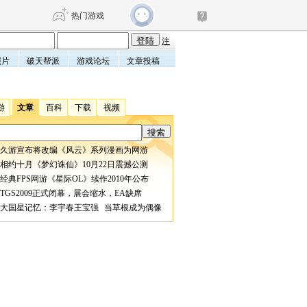
热门游戏
注
照片
破天帮派
游戏论坛
文章投稿
DNF
传奇4
游
文章
百科
下载
视频
剑网3旗舰版
新天龙八部
久游宣布将改编《风云》系列漫画为网游
自由
诛仙世界
仙剑世界
相约十月《梦幻诛仙》10月22日震撼公测
经典FPS网游《星际OL》续作2010年公布
TGS2009正式闭幕，展会缩水，EA缺席
大国星记忆：李宇春王宝强 当草根成为偶像