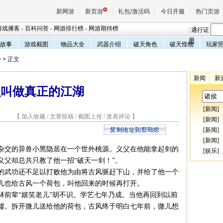
新网游
新页游
礼包/激活码
今日开服
热门页游
游戏播客
-
百科问答
-
网游排行榜
-
网游期待榜
|
通行证
册
故事
游戏截图
物品大全
武器介绍
破天角色
破天怪物
玩家
>
> 正文
魔兽
新闻
新
么叫做真正的江湖
天堂
[
新闻
]
9 【
加入收藏
/
文章投稿
/
截图上传
/
发表评论
】
王权与
[
新闻
]
[
新闻
]
[
新闻
]
杂交的异兽小黑隐居在一个世外桃源。义父在他能拿起剑的
[
娱乐
]
义父却总共只教了他一招“破天一剑！”。
武功还不足以打败他为由将古风驱赶下山，并给了他一个
儿也给古风一个荷包，叫他回来的时候再打开。
辈“嬉笑老儿”胡不识。学艺七年乃成。当他再回到以前
墟。拆开微儿送给他的荷包，古风终于明白七年前，微儿想