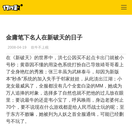
专区_《破天一剑》
>
心情故事
>
正文
金庸笔下名人在新破天的日子
2008-04-19
吹牛不上税
在《新破天》的世界中，洪七公因买不起点卡出门就被小
号秒；黄蓉因不懂的用染色系统打扮自己导致靖哥哥看上
了全身艳红的秀雅；张三丰虽为武林泰斗，却因为新版
本“秒杀”系统的加入失手于邻家娃娃，从此淡出江湖；小
龙女最威风了，全服都没有几个全套白染的MM，她成为
万人追捧的对象，选择多了自然也就不把他的过儿放在眼
里；要说最牛的还是韦小宝了，呼风唤雨，身边老婆何止
70个，要不说现在什么游戏都是给人民币战士玩的呢；至
于东方不败嘛，她被列为人妖之首全服通缉，可能已经删
号不玩了。