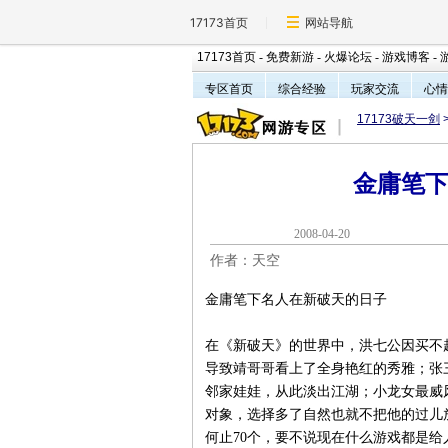
17173首页
网站导航
17173首页
-
免费新游
-
火爆论坛
-
游戏博客
-
专区首页
综合经验
玩家交流
心情
17173破天一剑
金庸笔
2008-04-2
作者：天空
金庸笔下名人在新破天的日子
在《新破天》的世界中，洪七公因买不
导致靖哥哥看上了全身艳红的秀雅；张
邻家娃娃，从此淡出江湖；小龙女最威
对象，选择多了自然也就不把他的过儿
何止70个，要不说现在什么游戏都是