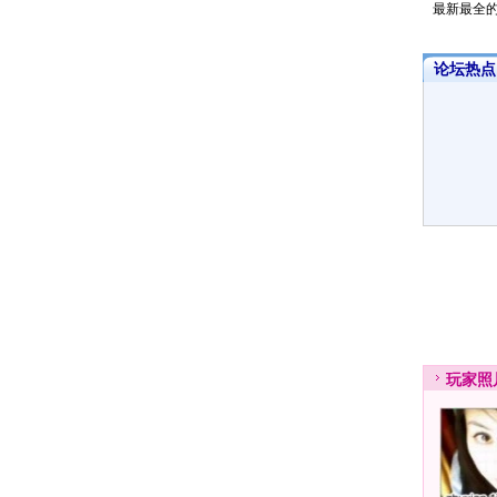
最新最全
论坛热点·
玩家
照