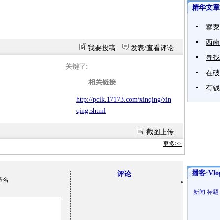
精华文章
罂粟
西南
我要投稿
发表/查看评论
寻找
关键字:
在破
相关链接
有钱
http://pcik.17173.com/xinqing/xin
qing.shtml
截图上传
更多>>
播客·Vlo
评论
匿名
新闻
标题