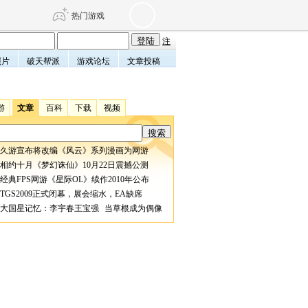
热门游戏
注
照片
破天帮派
游戏论坛
文章投稿
DNF
传奇4
游
文章
百科
下载
视频
剑网3旗舰版
新天龙八部
久游宣布将改编《风云》系列漫画为网游
自由
诛仙世界
仙剑世界
相约十月《梦幻诛仙》10月22日震撼公测
经典FPS网游《星际OL》续作2010年公布
TGS2009正式闭幕，展会缩水，EA缺席
大国星记忆：李宇春王宝强 当草根成为偶像