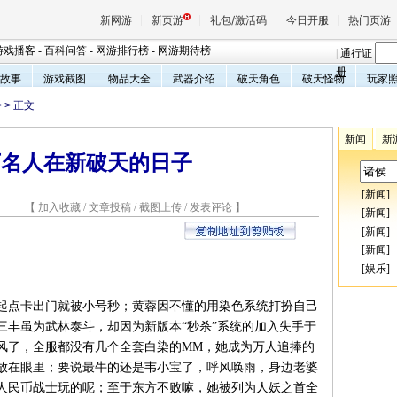
新网游
新页游
礼包/激活码
今日开服
热门页游
游戏播客
-
百科问答
-
网游排行榜
-
网游期待榜
|
通行证
册
故事
游戏截图
物品大全
武器介绍
破天角色
破天怪物
玩家
>
> 正文
魔兽
新闻
新
下名人在新破天的日子
天堂
[
新闻
]
0 【
加入收藏
/
文章投稿
/
截图上传
/
发表评论
】
王权与
[
新闻
]
[
新闻
]
[
新闻
]
[
娱乐
]
起点卡出门就被小号秒；黄蓉因不懂的用染色系统打扮自己
三丰虽为武林泰斗，却因为新版本“秒杀”系统的加入失手于
风了，全服都没有几个全套白染的MM，她成为万人追捧的
放在眼里；要说最牛的还是韦小宝了，呼风唤雨，身边老婆
给人民币战士玩的呢；至于东方不败嘛，她被列为人妖之首全