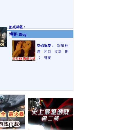
热点标签：
博客·Blog
热点标签：
新闻
标
题 栏目 文章 图
片 链接