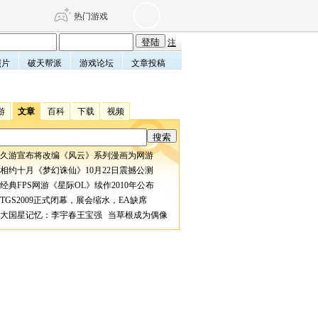
热门游戏
注
照片
破天帮派
游戏论坛
文章投稿
DNF
传奇4
游
文章
百科
下载
视频
剑网3旗舰版
新天龙八部
久游宣布将改编《风云》系列漫画为网游
自由
诛仙世界
仙剑世界
相约十月《梦幻诛仙》10月22日震撼公测
经典FPS网游《星际OL》续作2010年公布
TGS2009正式闭幕，展会缩水，EA缺席
大国星记忆：李宇春王宝强 当草根成为偶像